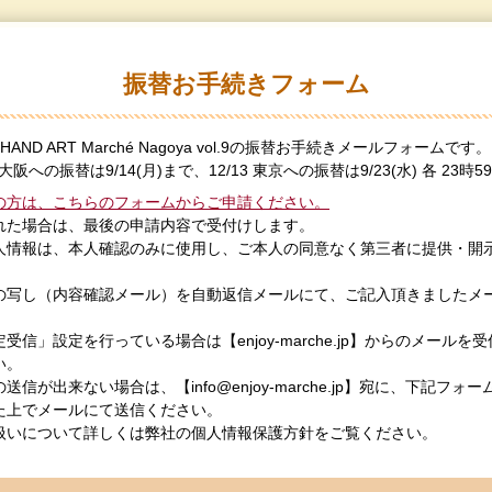
振替お手続きフォーム
) HAND ART Marché Nagoya vol.9の振替お手続きメールフォームです。
大阪への振替は9/14(月)まで、12/13 東京への振替は9/23(水) 各 23時5
の方は、こちらのフォームからご申請ください。
れた場合は、最後の申請内容で受付けします。
人情報は、本人確認のみに使用し、ご本人の同意なく第三者に提供・開
の写し（内容確認メール）を自動返信メールにて、ご記入頂きましたメ
受信」設定を行っている場合は【enjoy-marche.jp】からのメール
い。
送信が出来ない場合は、【info@enjoy-marche.jp】宛に、下記フ
た上でメールにて送信ください。
扱いについて詳しくは弊社の個人情報保護方針をご覧ください。