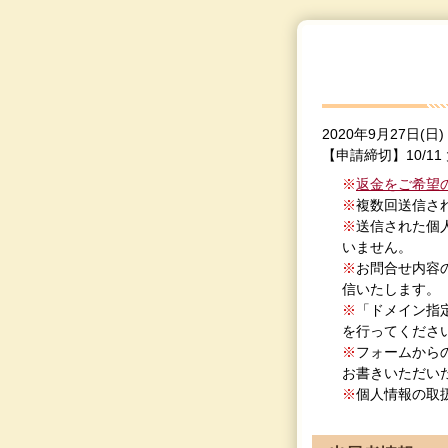
2020年9月27日(日
【申請締切】10/11 
返金をご希望
複数回送信さ
送信された個
いません。
お問合せ内容
信いたします。
「ドメイン指定
を行ってくださ
フォームからの
お書きいただい
個人情報の取