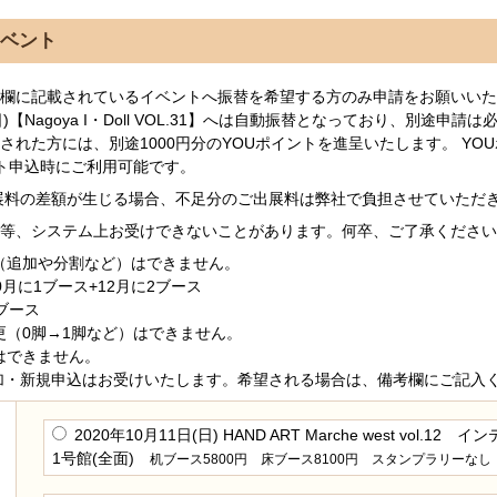
ベント
欄に記載されているイベントへ振替を希望する方のみ申請をお願いいた
(日)【Nagoya I・Doll VOL.31】へは自動振替となっており、別途申
された方には、別途1000円分のYOUポイントを進呈いたします。 YO
ト申込時にご利用可能です。
展料の差額が生じる場合、不足分のご出展料は弊社で負担させていただ
等、システム上お受けできないことがあります。何卒、ご了承ください
（追加や分割など）はできません。
0月に1ブース+12月に2ブース
ブース
更（0脚→1脚など）はできません。
はできません。
加・新規申込はお受けいたします。希望される場合は、備考欄にご記入
2020年10月11日(日) HAND ART Marche west vol.1
1号館(全面)
机ブース5800円 床ブース8100円 スタンプラリーなし